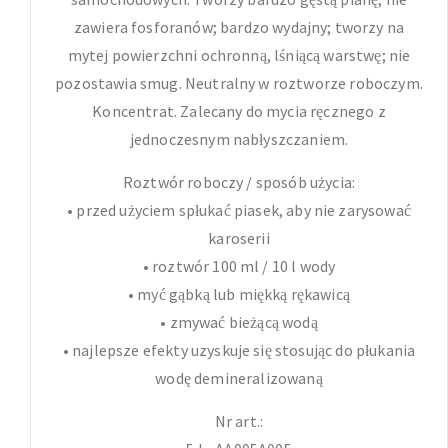
zawiera fosforanów; bardzo wydajny; tworzy na
mytej powierzchni ochronną, lśniącą warstwę; nie
pozostawia smug. Neutralny w roztworze roboczym.
Koncentrat. Zalecany do mycia ręcznego z
jednoczesnym nabłyszczaniem.
Roztwór roboczy / sposób użycia:
• przed użyciem spłukać piasek, aby nie zarysować
karoserii
• roztwór 100 ml / 10 l wody
• myć gąbką lub miękką rękawicą
• zmywać bieżącą wodą
• najlepsze efekty uzyskuje się stosując do płukania
wodę demineralizowaną
Nr art.: