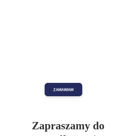
Najlepsze usługi
serwisowe
Czy wiesz, że zamawiając serwis gwarancyjny i
pogwarancyjny poprzez naszą stronę oszczędzasz
pieniądze? Sprawdź, jakie to łatwe i umów się na
dogodny dla Ciebie termin. Pamiętaj, iż regularne
przeglądy wydłużają żywotność posiadanych przez
Ciebie urządzeń.
ZAMAWIAM
Zapraszamy do